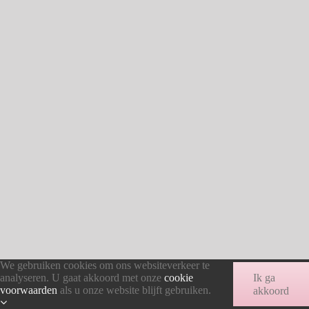
We gebruiken cookies om ons websiteverkeer te
analyseren. U gaat akkoord met onze
cookie
Ik ga
voorwaarden
als u onze website blijft gebruiken.
akkoord