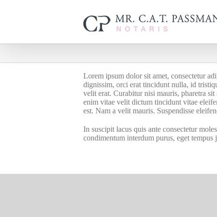
Ga
naar
inhoud
Duis non dui vitae risus consequat vestibul
Lorem ipsum dolor sit amet, consectetur adipi
dignissim, orci erat tincidunt nulla, id tris
velit erat. Curabitur nisi mauris, pharetra s
enim vitae velit dictum tincidunt vitae ele
est. Nam a velit mauris. Suspendisse eleife
In suscipit lacus quis ante consectetur mole
condimentum interdum purus, eget tempus j