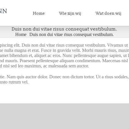
Home
Wie zijn wij
Wat doen wij
Duis non dui vitae risus consequat vestibulum.
Home
Duis non dui vitae risus consequat vestibulum.
um.
scing elit. Duis non dui vitae risus consequat vestibulum. Vivamus ut ult
tique nulla magna et erat. Fusce in gravida velit. Morbi mauris risus, max
it amet bibendum et, aliquet ac eros. Nunc pellentesque augue sapien, ut 
ifend mauris. Praesent pellentesque aliquam condimentum. Maecenas nisl 
nd nisl sed leo maximus, ac malesuada sem auctor.
stie. Nam quis auctor dolor. Donec non dictum tortor. Ut a risus sodales
usto rutrum vel.