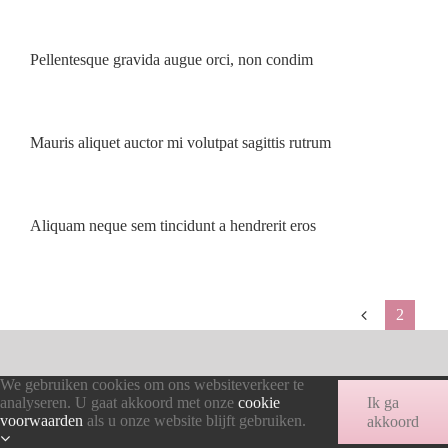
Pellentesque gravida augue orci, non condim
Mauris aliquet auctor mi volutpat sagittis rutrum
Aliquam neque sem tincidunt a hendrerit eros
2
We gebruiken cookies om ons websiteverkeer te
analyseren. U gaat akkoord met onze
cookie
Ik ga
voorwaarden
als u onze website blijft gebruiken.
akkoord